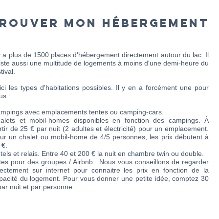
ROUVER MON HÉBERGEMENT
 y a plus de 1500 places d'hébergement directement autour du lac. Il
iste aussi une multitude de logements à moins d'une demi-heure du
tival.
ici les types d'habitations possibles. Il y en a forcément une pour
us :
mpings avec emplacements tentes ou camping-cars.
alets et mobil-homes disponibles en fonction des campings. À
rtir de 25 € par nuit (2 adultes et électricité) pour un emplacement.
ur un chalet ou mobil-home de 4/5 personnes, les prix débutent à
 €.
tels et relais. Entre 40 et 200 € la nuit en chambre twin ou double.
tes pour des groupes /
Airbnb : Nous vous conseillons de regarder
rectement sur internet pour connaitre les prix en fonction de la
pacité du logement. Pour vous donner une petite idée, comptez 30
par nuit et par personne.