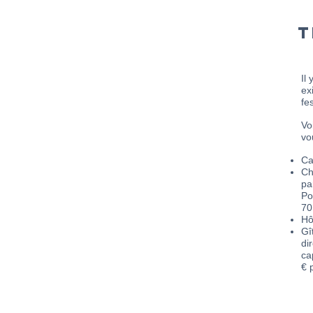
T
Il
ex
fes
Vo
vo
Ca
Ch
pa
Po
70
Hô
Gî
di
ca
€ 