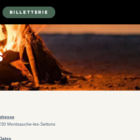
Billetterie
S
dresse
8230 Montsauche-les-Settons
Dates