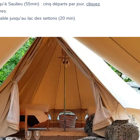
u'à Saulieu (55min) : cinq départs par jour,
cliquez
res.
able jusqu'au lac des settons (20 min).