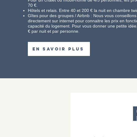
Pour un chalet ou mobil-home de 4/5 personnes, les pri
70 €.
Hôtels et relais. Entre 40 et 200 € la nuit en chambre tw
Gîtes pour des groupes / Airbnb : Nous vous conseillons
directement sur internet pour connaitre les prix en foncti
capacité du logement. Pour vous donner une petite idé
€ par nuit et par personne.
EN SAVOIR PLUS