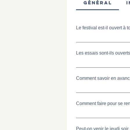
GÉNÉRAL
I
Le festival est-il ouvert à t
L'entrée est ouverte à tous. 
est le bienvenu au E-Adventu
Les essais sont-ils ouvert
restrictions  (permis ou limite
Oui, sauf si le véhicule d'ess
stands des marques. 
Comment savoir en avance
Sur notre site internet, dans 
Comment faire pour se rend
Si vous souhaitez vous rendre 
GPS : 
Peut-on venir le jeudi soir 
Activital, Les Branlasses,