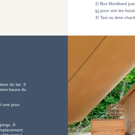
2/ Bus Montbard jusq
ici
pour voir les horai
3/ Taxi ou âme charit
T
our du lac. Il
 demi-heure du
nt une pour
pings. À
 emplacement.