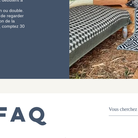
x débutent à
in ou double.
 de regarder
on de la
e, comptez 30
FAQ